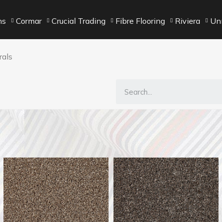
ns
Cormar
Crucial Trading
Fibre Flooring
Riviera
Unn
rals