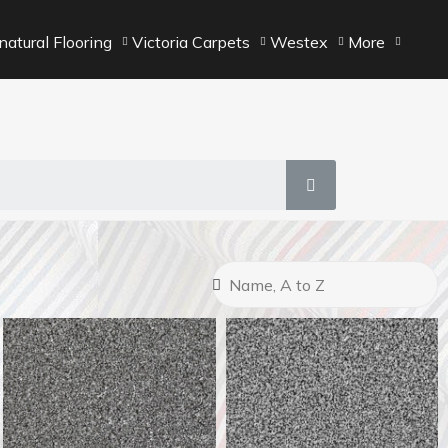
atural Flooring
Victoria Carpets
Westex
More